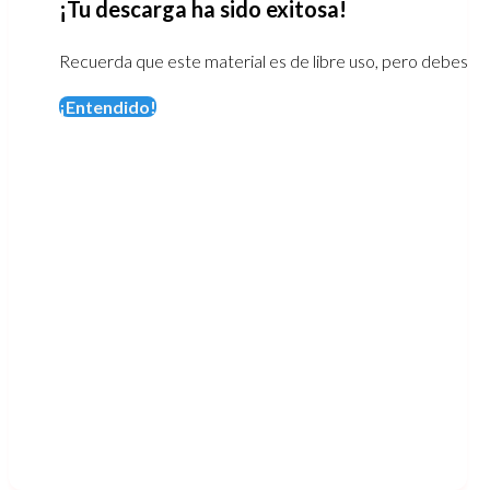
¡Tu descarga ha sido exitosa!
Recuerda que este material es de libre uso, pero debes men
¡Entendido!
Tipo de licencia:
{{tipo_licencia_fk}}
Ir a la descarga