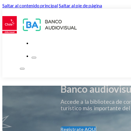
Saltar al contenido principal
Saltar al pie de página
Banco audiovisu
Accede a la biblioteca de co
turístico más importante del 
Registrate AQUÍ