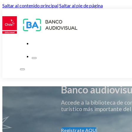
Saltar al contenido principal
Saltar al pie de página
Banco audiovisu
Accede a la biblioteca de co
turístico más importante del 
Registrate AQUÍ